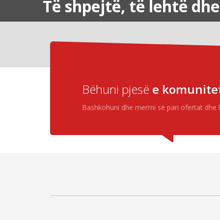
Të shpejtë, të lehtë dhe
Bëhuni pjesë
e komunite
Bashkohuni dhe merrni së pari ofertat dhe l