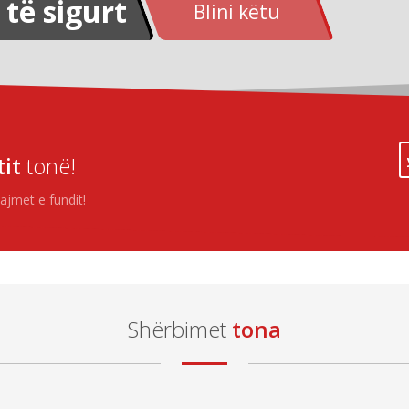
 të sigurt
Blini këtu
tit
tonë!
ajmet e fundit!
Shërbimet
tona