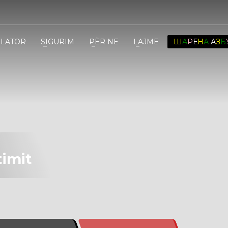
ULATOR
SIGURIM
PËR NE
LAJME
Ш
А
Р
Е
Н
А
А
З
Б
timit