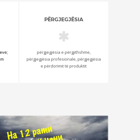
PËRGJEGJËSIA
teve;
përgjegjësia e përgjithshme,
im
përgjegjësia profesionale, përgjegjësia
e përdorimit të produktit