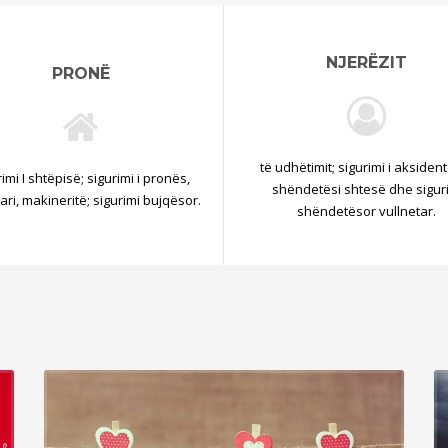
NJERËZIT
PRONË
të udhëtimit; sigurimi i aksiden
imi I shtëpisë; sigurimi i pronës,
shëndetësi shtesë dhe sigur
ari, makineritë; sigurimi bujqësor.
shëndetësor vullnetar.