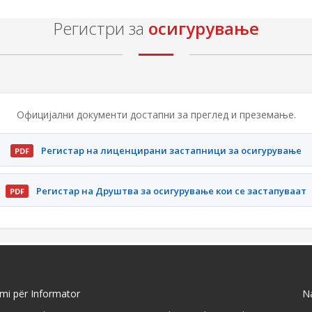
Регистри за
осигурување
Официјални документи достапни за преглед и преземање.
Регистар на лиценцирани застапници за осигурување
PDF
Регистар на Друштва за осигурување кои се застапуваат
PDF
imi për Informator
Na