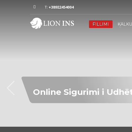
T:
+38922454004
FILLIMI
KALK
Online Sigurimi i Udhë