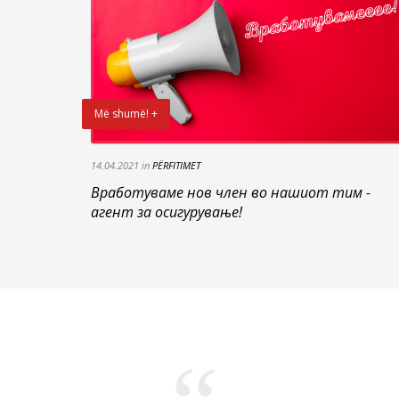
Më shumë! +
14.04.2021 in
PËRFITIMET
Вработуваме нов член во нашиот тим -
агент за осигурување!