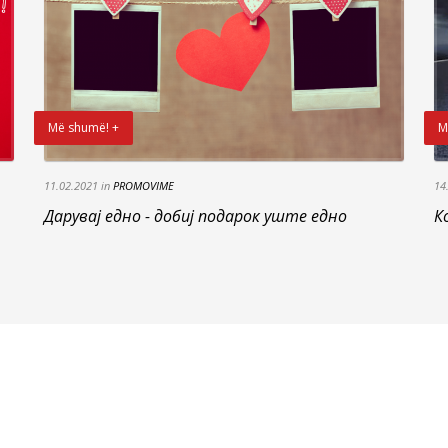
Më shumë! +
M
11.02.2021 in
PROMOVIME
14
Дарувај едно - добиј подарок уште едно
К