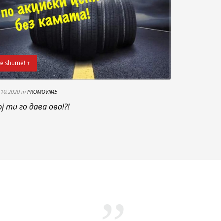
ë shumë! +
.10.2020 in
PROMOVIME
ој ти го дава ова!?!