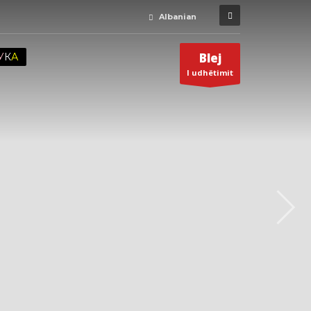
Albanian
Blej
У
К
А
I udhëtimit