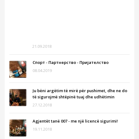
shitj
e
sigu
„ng
der
në
derë
21.09.2018
Спорт - Партнерство - Пријателство
08.04.2019
Ju bëni argëtim të mirë për pushimet, dhe ne do
të sigurojmë shtëpinë tuaj dhe udhëtimin
27.12.2018
Agjentët tanë 007 - me një licencë sigurimi!
19.11.2018