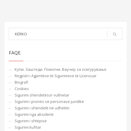
FAQE
Купи. Заштеди. Помогни. Ваучер за осигурување
Regjistri i Agjentëve të Sigurimeve të Licencuar
Biografi
Cookies
Sigurimi shëndetësor vullnetar
Sigurimi i pronës së personave juridikë
Sigurimi i shëndetit në udhëtim
Sigurimi nga aksidenti
Sigurimi i shtëpisë
Sigurimi kufitar