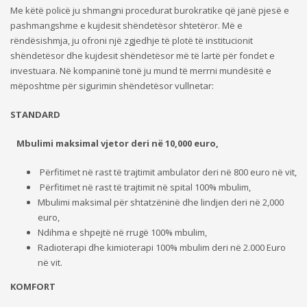
Me këtë policë ju shmangni procedurat burokratike që janë pjesë e
pashmangshme e kujdesit shëndetësor shtetëror. Më e
rëndësishmja, ju ofroni një zgjedhje të plotë të institucionit
shëndetësor dhe kujdesit shëndetësor më të lartë për fondet e
investuara. Në kompaninë tonë ju mund të merrni mundësitë e
mëposhtme për sigurimin shëndetësor vullnetar:
STANDARD
Mbulimi maksimal vjetor deri në 10,000 euro,
Përfitimet në rast të trajtimit ambulator deri në 800 euro në vit,
Përfitimet në rast të trajtimit në spital 100% mbulim,
Mbulimi maksimal për shtatzëninë dhe lindjen deri në 2,000
euro,
Ndihma e shpejtë në rrugë 100% mbulim,
Radioterapi dhe kimioterapi 100% mbulim deri në 2.000 Euro
në vit.
KOMFORT