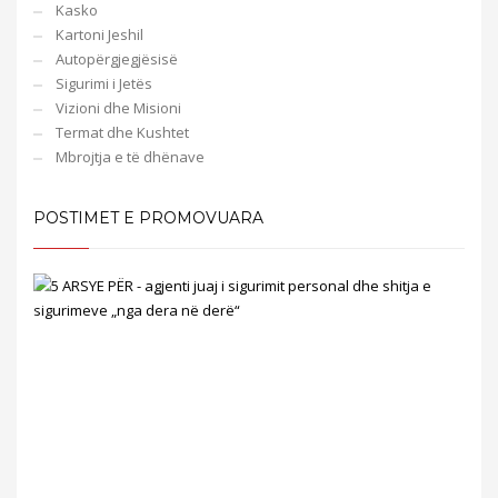
Kasko
Kartoni Jeshil
Аutopërgjegjësisë
Sigurimi i Jetës
Vizioni dhe Misioni
Termat dhe Kushtet
Mbrojtja e të dhënave
POSTIMET E PROMOVUARA
5
ARS
PËR
-
agje
juaj
i
sigu
pers
dhe