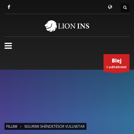
Blej
I udhëtimit
FILLIMI
SIGURIMI SHËNDETËSOR VULLNETAR