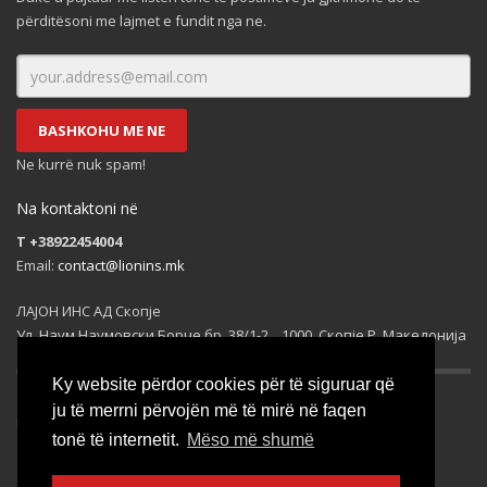
përditësoni me lajmet e fundit nga ne.
BASHKOHU ME NE
Ne kurrë nuk spam!
Na kontaktoni në
T +38922454004
Email:
contact@lionins.mk
ЛАЈОН ИНС АД Скопје
Ул. Наум Наумовски Борче бр. 38/1-2, , 1000, Скопје Р. Македонија
Ky website përdor cookies për të siguruar që
ju të merrni përvojën më të mirë në faqen
Rrjetet sociale
tonë të internetit.
Mëso më shumë
© 2016-2026 All rights reserved.