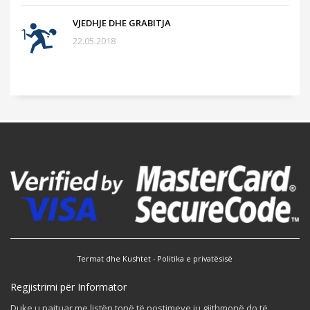
VJEDHJE DHE GRABITJA
22.05.2018
Termat dhe Kushtet
-
Politika e privatësisë
Regjistrimi për Informator
Duke u pajtuar me listën tonë të postimeve ju gjithmonë do të