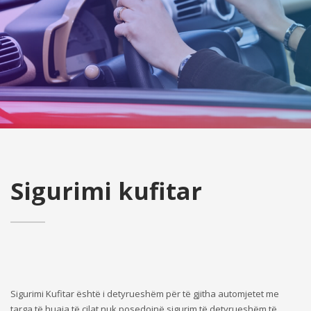
Sigurimi kufitar
Sigurimi Kufitar është i detyrueshëm për të gjitha automjetet me
targa të huaja të cilat nuk posedojnë sigurim të detyrueshëm të