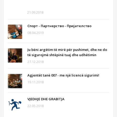
në
derë
21.09.2018
Спорт - Партнерство - Пријателство
08.04.2019
Ju bëni argëtim të mirë për pushimet, dhe ne do
të sigurojmë shtëpinë tuaj dhe udhëtimin
27.12.2018
Agjentët tanë 007 - me një licencë sigurimi!
19.11.2018
VJEDHJE DHE GRABITJA
22.05.2018