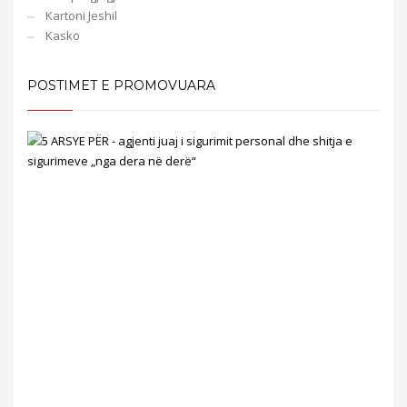
Kartoni Jeshil
Kasko
POSTIMET E PROMOVUARA
5
ARS
PËR
-
agje
juaj
i
sigu
pers
dhe
shitj
e
sigu
„ng
der