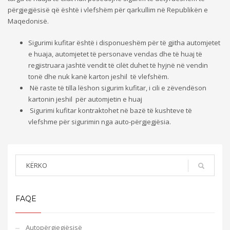
përgjegjësisë që është i vlefshëm për qarkullim në Republikën e
Maqedonisë.
Sigurimi kufitar është i disponueshëm për të gjitha automjetet
e huaja, automjetet të personave vendas dhe të huaj të
regjistruara jashtë vendit të cilët duhet të hyjnë në vendin
tonë dhe nuk kanë karton jeshil të vlefshëm.
Në raste të tilla lëshon sigurim kufitar, i cili e zëvendëson
kartonin jeshil për automjetin e huaj
Sigurimi kufitar kontraktohet në bazë të kushteve të
vlefshme për sigurimin nga auto-përgjegjësia.
FAQE
Аutopërgjegjësisë