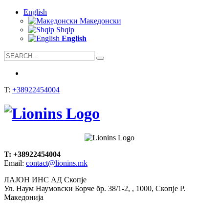
English
Mакедонски
Shqip
English
T:
+38922454004
T: +38922454004
Email:
contact@lionins.mk
ЛАЈОН ИНС АД Скопје
Ул. Наум Наумовски Борче бр. 38/1-2, , 1000, Скопје Р.
Македонија