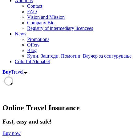
About us
Contact
FAQ
Vision and Mission
Company Bio
Registry of intermediary licencees
News
Promotions
Offers
Blog
Купи. Заштеди. Помогни. Ваучер за осигурување
Colorful Alphabet
Buy
Travel
Online Travel Insurance
Fast, easy and safe!
Buy now