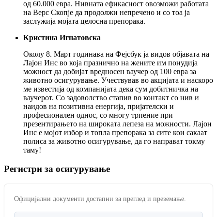
од 60.000 евра. Нивната ефикасност овозможи работата
на Верс Скопје да продолжи непречено и со тоа ја
заслужија мојата целосна препорака.
Кристина Игнатовска
Околу 8. Март годинава на Фејсбук ја видов објавата на
Лајон Инс во која празнично на жените им понудија
можност да добијат вредносен ваучер од 100 евра за
животно осигурување. Учествував во акцијата и наскоро
ме известија од компанијата дека сум дoбитничка на
ваучерот. Со задоволство стапив во контакт со нив и
наидов на позитивна енергија, пријателски и
професионален однос, со многу трпение при
презентирањето на широката лепеза на можности. Лајон
Инс е мојот избор и топла препорака за сите кои сакаат
полиса за животно осигурување, да го направат токму
таму!
Регистри за
осигурување
Официјални документи достапни за преглед и преземање.