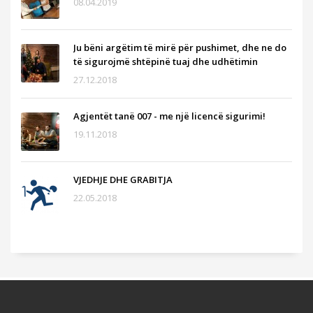
08.04.2019
Ju bëni argëtim të mirë për pushimet, dhe ne do
të sigurojmë shtëpinë tuaj dhe udhëtimin
27.12.2018
Agjentët tanë 007 - me një licencë sigurimi!
19.11.2018
VJEDHJE DHE GRABITJA
22.05.2018