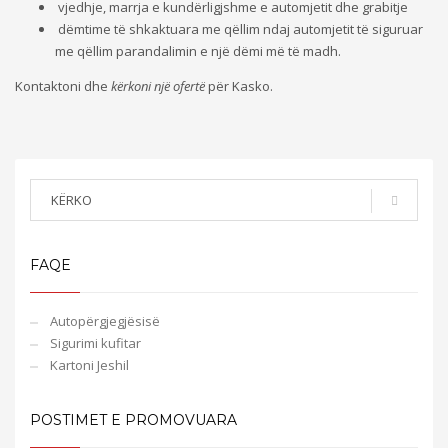
vjedhje, marrja e kundërligjshme e automjetit dhe grabitje
dëmtime të shkaktuara me qëllim ndaj automjetit të siguruar
me qëllim parandalimin e një dëmi më të madh.
Kontaktoni dhe
kërkoni një ofertë
për Kasko.
FAQE
Аutopërgjegjësisë
Sigurimi kufitar
Kartoni Jeshil
POSTIMET E PROMOVUARA