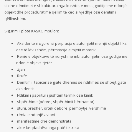
si dhe dëmtimet e shkaktuara nga kushtet e motit, goditje me ndonjë
objekt dhe procedurat me qëllim të keq si vjedhje ose dëmtim i
qëllimshëm.
Sigurimi i plotë KASKO mbulon:
Aksidente rrugore si përplasja e automjetit me një objekt fiks
ose të lëvizshëm, përmbysja e mjetit motorik
Rënie e objekteve të ndryshme mbi automjetin ose goditje me
ndonjë objekt tjetër
Zjarr
Rrufe
Dëmtim i tapicerisë gjatë dhënies së ndihmës së shpejt gjatë
aksidentit
Ndikim i papritur i jashtëm termik ose kimik
shpërthime (përveç shpërthimit bërthamor)
stuhi, breshër, ortek dëbore, përmbytje, vërshime
rënia e ndonjë avioni
manifestime dhe demonstrata
akte keqdashëse nga patë të treta