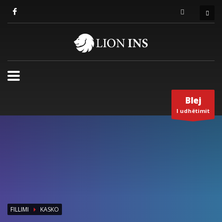
Blej
I udhëtimit
FILLIMI
KASKO