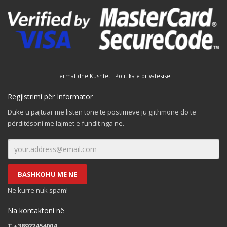
Termat dhe Kushtet
-
Politika e privatësisë
Regjistrimi për Informator
Duke u pajtuar me listën tonë të postimeve ju gjithmonë do të
përditësoni me lajmet e fundit nga ne.
BASHKOHU ME NE
Ne kurrë nuk spam!
Na kontaktoni në
T +38922454004