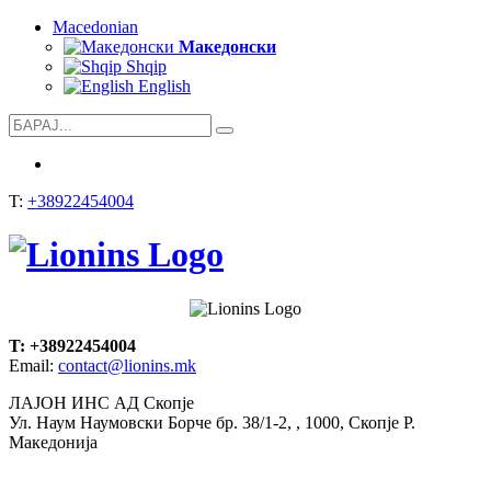
Macedonian
Mакедонски
Shqip
English
T:
+38922454004
T: +38922454004
Email:
contact@lionins.mk
ЛАЈОН ИНС АД Скопје
Ул. Наум Наумовски Борче бр. 38/1-2, , 1000, Скопје Р.
Македонија