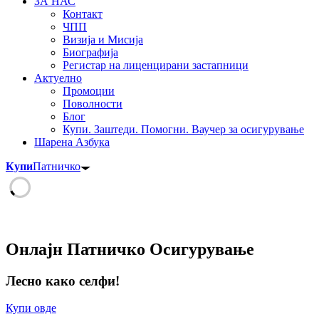
ЗА НАС
Контакт
ЧПП
Визија и Мисија
Биографија
Регистар на лиценцирани застапници
Актуелно
Промоции
Поволности
Блог
Купи. Заштеди. Помогни. Ваучер за осигурување
Шарена Азбука
Купи
Патничко
Онлајн Патничко Осигурување
Лесно како селфи!
Купи овде