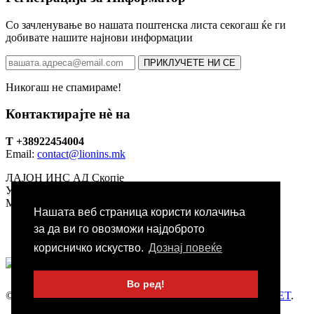
Со зачленување во нашата поштенска листа секогаш ќе ги
добивате нашите најнови информации
ПРИКЛУЧЕТЕ НИ СЕ
Никогаш не спамираме!
Контактирајте нѐ на
T +38922454004
Email:
contact@lionins.mk
ЛАЈОН ИНС АД Скопје
Ул. Наум Наумовски Борче бр. 38/1-2, , 1000, Скопје Р.
Македонија
Нашата веб страница користи колачиња
Социјални мрежи
за да ви го овозможи најдоброто
корисничко искуство.
Дознај повеќе
Во ред!
© 2016-2026 All rights reserved. Developed by
KSAMILI.NET
.