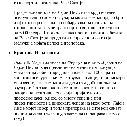
транспорт и логистика Верс Скопје
Професионалноста на Лајон Инс се потврди во еден
исклучително сложен случај за мојата компанија, со брзо
и ефикасно решавање на побарување за исплата на
тотална штета на мое транспортно возило во вредност
од 60.000 евра. Нивната ефикасност овозможи работата
на Верс Скопје да продолжи непречено и со тоа ја
заслужија мојата целосна препорака.
Кристина Игнатовска
Околу 8. Март годинава на Фејсбук ја видов објавата на
Лајон Инс во која празнично на жените им понудија
можност да добијат вредносен ваучер од 100 евра за
животно осигурување. Учествував во акцијата и наскоро
ме известија од компанијата дека сум дoбитничка на
ваучерот. Со задоволство стапив во контакт со нив и
наидов на позитивна енергија, пријателски и
професионален однос, со многу трпение при
презентирањето на широката лепеза на можности. Лајон
Инс е мојот избор и топла препорака за сите кои сакаат
полиса за животно осигурување, да го направат токму
таму!