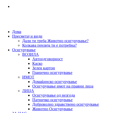
Дома
Пресметај и види
Дали ти треба Животно осигурување?
Колкава пензија ти е потребна?
Осигурување
ВОЗИЛА
Автоодговорност
Каско
Зелен картон
Гранично осигурување
ИМОТ
Домаќинско осигурување
Осигурување имот на правни лица
ЛИЦА
Осигурување од незгода
Патничко осигурување
Доброволно здравствено осигурување
Животно Осигурување