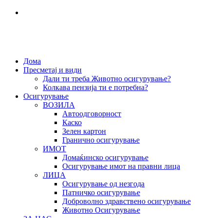
Дома
Пресметај и види
Дали ти треба Животно осигурување?
Колкава пензија ти е потребна?
Осигурување
ВОЗИЛА
Автоодговорност
Каско
Зелен картон
Гранично осигурување
ИМОТ
Домаќинско осигурување
Осигурување имот на правни лица
ЛИЦА
Осигурување од незгода
Патничко осигурување
Доброволно здравствено осигурување
Животно Осигурување