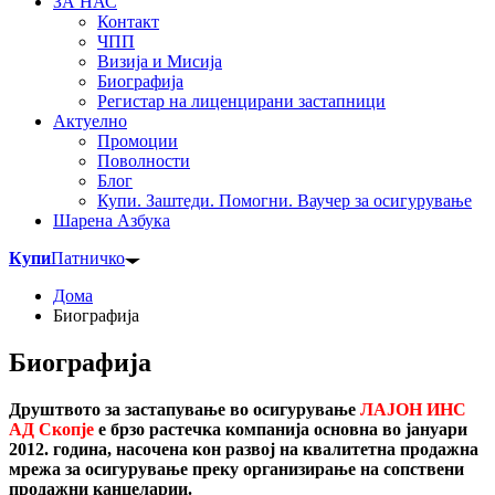
ЗА НАС
Контакт
ЧПП
Визија и Мисија
Биографија
Регистар на лиценцирани застапници
Актуелно
Промоции
Поволности
Блог
Купи. Заштеди. Помогни. Ваучер за осигурување
Шарена Азбука
Купи
Патничко
Дома
Биографија
Биографија
Друштвото за застапување во осигурување
ЛАЈОН ИНС
АД
Скопје
е брзо растечка компанија основна во јануари
2012. година, насочена кон развој на квалитетна продажна
мрежа за осигурување преку организирање на сопствени
продажни канцеларии.