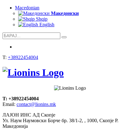
Macedonian
Mакедонски
Shqip
English
T:
+38922454004
T: +38922454004
Email:
contact@lionins.mk
ЛАЈОН ИНС АД Скопје
Ул. Наум Наумовски Борче бр. 38/1-2, , 1000, Скопје Р.
Македонија