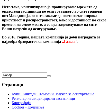
Исто така, континуирано ја прошируваме мрежата од
овластени застапници во осигурувањето во сите градови
низ Македонија, со што сакаме да постигнеме широка
присутност и распространетост, како и достапност во секое
време и на секое место, а со цел задоволување на сите
Ваши потреби од осигурување.
Во 2016. година, нашата компанија ја доби наградата за
најдобра брзорастечка компанија
„Газела“
.
Страници
Купи. Заштеди. Помогни. Ваучер за осигурување
Регистар на лиценцирани застапници
Биографија
Cookies - Колачиња