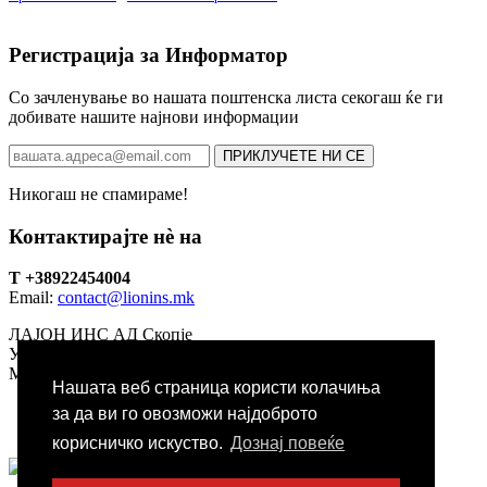
Регистрација за Информатор
Со зачленување во нашата поштенска листа секогаш ќе ги
добивате нашите најнови информации
ПРИКЛУЧЕТЕ НИ СЕ
Никогаш не спамираме!
Контактирајте нѐ на
T +38922454004
Email:
contact@lionins.mk
ЛАЈОН ИНС АД Скопје
Ул. Наум Наумовски Борче бр. 38/1-2, , 1000, Скопје Р.
Македонија
Нашата веб страница користи колачиња
Социјални мрежи
за да ви го овозможи најдоброто
корисничко искуство.
Дознај повеќе