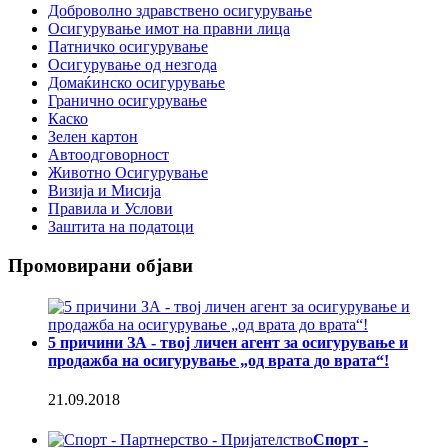
Доброволно здравствено осигурување
Осигурување имот на правни лица
Патничко осигурување
Осигурување од незгода
Домаќинско осигурување
Гранично осигурување
Каско
Зелен картон
Автоодговорност
Животно Осигурување
Визија и Мисија
Правила и Услови
Заштита на податоци
Промовирани објави
5 причини ЗА - твој личен агент за осигурување и
продажба на осигурување „од врата до врата“!
21.09.2018
Спорт -