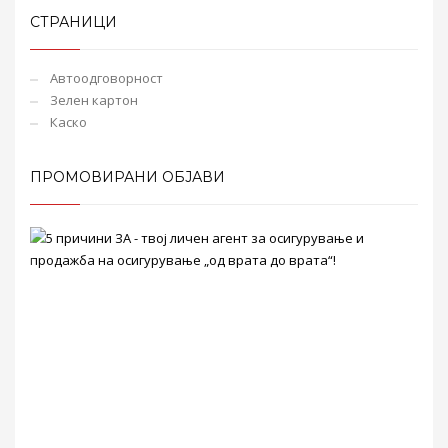
СТРАНИЦИ
Автоодговорност
Зелен картон
Каско
ПРОМОВИРАНИ ОБЈАВИ
5
при
ЗА
-
твој
лич
аге
за
оси
и
про