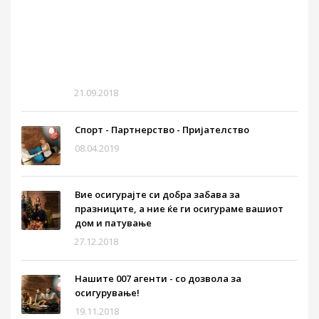
на
оси
„од
вра
до
врат
21.09.2018
Спорт - Партнерство - Пријателство
08.04.2019
Вие осигурајте си добра забава за
празниците, а ние ќе ги осигураме вашиот
дом и патување
27.12.2018
Нашите 007 агенти - со дозвола за
осигурување!
19.11.2018