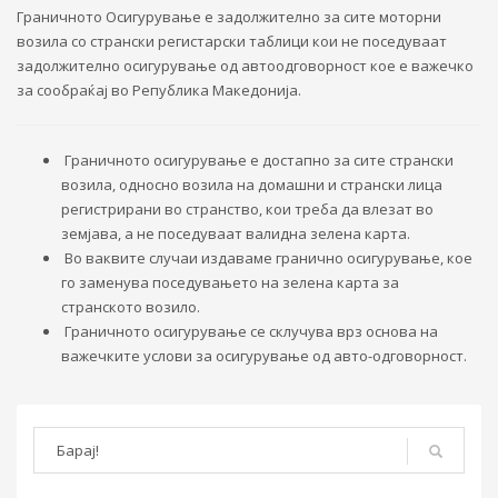
Граничното Осигурување е задолжително за сите моторни
возила со странски регистарски таблици кои не поседуваат
задолжително осигурување од автоодговорност кое е важечко
за сообраќај во Република Македонија.
Граничното осигурување е достапно за сите странски
возила, односно возила на домашни и странски лица
регистрирани во странство, кои треба да влезат во
земјава, а не поседуваат валидна зелена карта.
Во ваквите случаи издаваме гранично осигурување, кое
го заменува поседувањето на зелена карта за
странското возило.
Граничното осигурување се склучува врз основа на
важечките услови за осигурување од авто-одговорност.