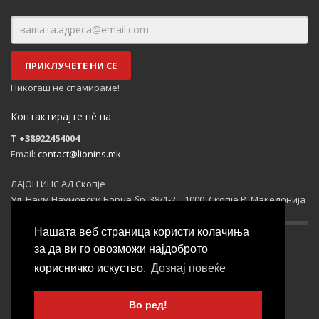
ПРИКЛУЧЕТЕ НИ СЕ
Никогаш не спамираме!
Контактирајте нѐ на
T +38922454004
Email:
contact@lionins.mk
ЛАЈОН ИНС АД Скопје
Ул. Наум Наумовски Борче бр. 38/1-2, , 1000, Скопје Р. Македонија
Нашата веб страница користи колачиња
за да ви го овозможи најдоброто
Социјални мрежи
корисничко искуство.
Дознај повеќе
© 2016-2026 All rights reserved.
Во ред!
Developed by
KSAMILI.NET
.