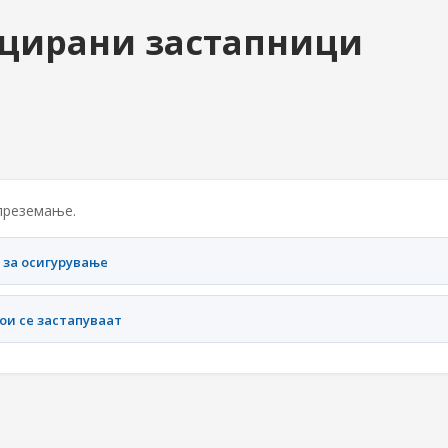
нцирани застапници
 преземање.
 за осигурување
ои се застапуваат