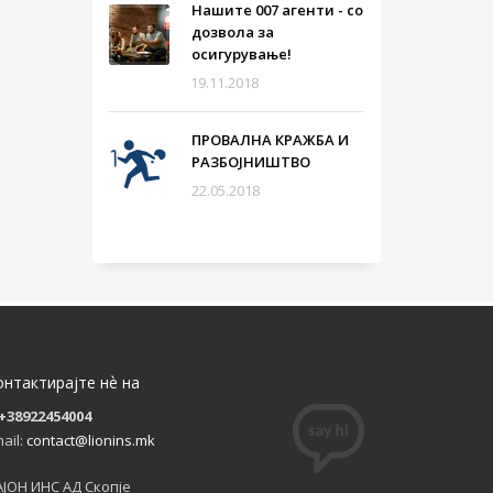
Нашите 007 агенти - со
дозвола за
осигурување!
19.11.2018
ПРОВАЛНА КРАЖБА И
РАЗБОЈНИШТВО
22.05.2018
онтактирајте нѐ на
+38922454004
ail:
contact@lionins.mk
ЈОН ИНС АД Скопје