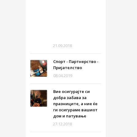
продажба
на
осигурување
„од
врата
до
врата“!
21.09.2018
Спорт - Партнерство -
Пријателство
08.04.2019
Вие осигурајте си
добра забава за
празниците, а ние ќе
ги осигураме вашиот
дом и патување
27.12.2018