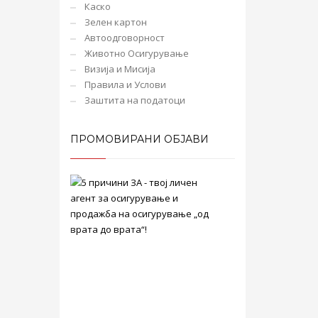
Каско
Зелен картон
Автоодговорност
Животно Осигурување
Визија и Мисија
Правила и Услови
Заштита на податоци
ПРОМОВИРАНИ ОБЈАВИ
5
причини
ЗА
-
твој
личен
агент
за
осигурување
и