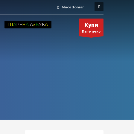
Macedonian
Купи
Ш
А
Р
Е
Н
А
А
З
Б
У
К
А
Патничко