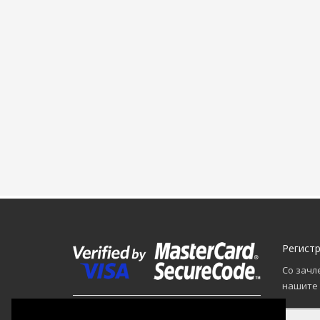
Регист
Со зачл
нашите 
Правила и Услови
-
Политика на приватност