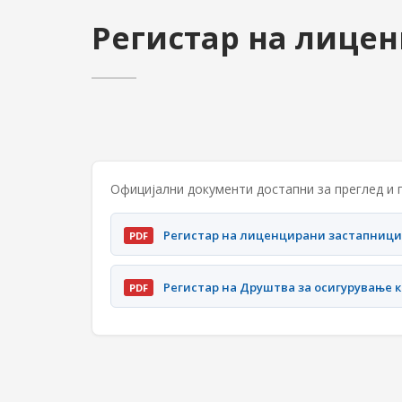
Регистар на лице
Официјални документи достапни за преглед и
Регистар на лиценцирани застапници
PDF
Регистар на Друштва за осигурување к
PDF