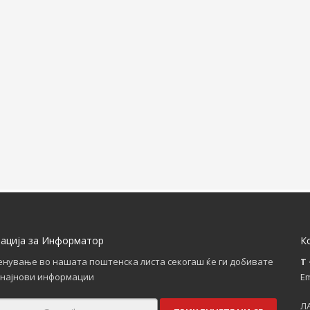
рација за Информатор
К
енување во нашата поштенска листа секогаш ќе ги добивате
T 
најнови информации
Em
ЛА